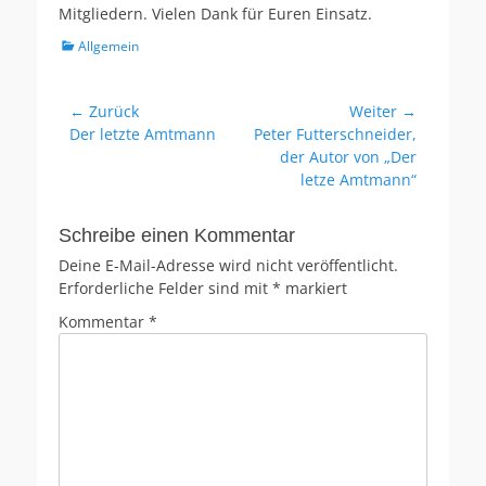
Mitgliedern. Vielen Dank für Euren Einsatz.
Kategorien
Allgemein
Beitragsnavigation
← Zurück
Weiter →
Vorheriger
Nächster
Der letzte Amtmann
Peter Futterschneider,
Beitrag:
Beitrag:
der Autor von „Der
letze Amtmann“
Schreibe einen Kommentar
Deine E-Mail-Adresse wird nicht veröffentlicht.
Erforderliche Felder sind mit
*
markiert
Kommentar
*