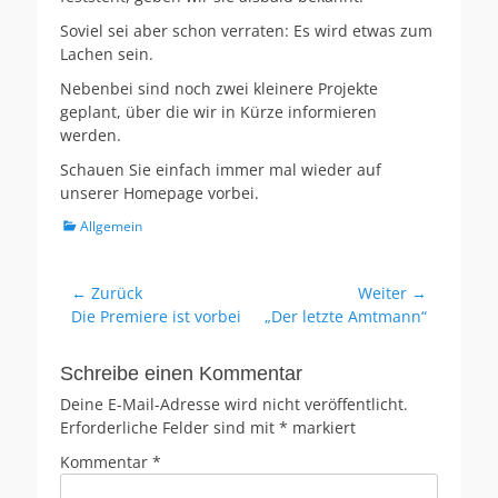
Soviel sei aber schon verraten: Es wird etwas zum
Lachen sein.
Nebenbei sind noch zwei kleinere Projekte
geplant, über die wir in Kürze informieren
werden.
Schauen Sie einfach immer mal wieder auf
unserer Homepage vorbei.
Kategorien
Allgemein
Beitragsnavigation
← Zurück
Weiter →
Vorheriger
Nächster
Die Premiere ist vorbei
„Der letzte Amtmann“
Beitrag:
Beitrag:
Schreibe einen Kommentar
Deine E-Mail-Adresse wird nicht veröffentlicht.
Erforderliche Felder sind mit
*
markiert
Kommentar
*