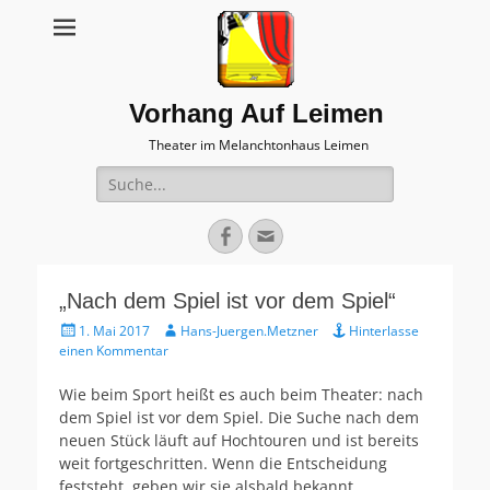
Vorhang Auf Leimen
Theater im Melanchtonhaus Leimen
Suche
nach:
Facebook
E-
Mail
„Nach dem Spiel ist vor dem Spiel“
Veröffentlicht
Autor
1. Mai 2017
Hans-Juergen.Metzner
Hinterlasse
am
einen Kommentar
Wie beim Sport heißt es auch beim Theater: nach
dem Spiel ist vor dem Spiel. Die Suche nach dem
neuen Stück läuft auf Hochtouren und ist bereits
weit fortgeschritten. Wenn die Entscheidung
feststeht, geben wir sie alsbald bekannt.