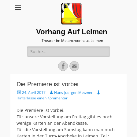
Vorhang Auf Leimen
Theater im Melanchtonhaus Leimen
Suche
nach:
Facebook
E-
Mail
Die Premiere ist vorbei
Veröffentlicht
Autor
24. April 2017
Hans-Juergen.Metzner
am
Hinterlasse einen Kommentar
Die Premiere ist vorbei.
Für unsere Vorstellung am Freitag gibt es noch
wenige Karten an der Abendkasse.
Für die Vorstellung am Samstag kann man noch
Karten in der Turm-Apotheke in Leimen, Tel.: