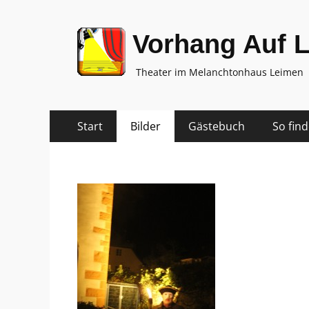
Vorhang Auf 
Theater im Melanchtonhaus Leimen
Zum
Primäres
Start
Bilder
Gästebuch
So fin
Inhalt
Menü
springen