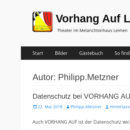
Vorhang Auf 
Theater im Melanchtonhaus Leimen
Zum
Primäres
Start
Bilder
Gästebuch
So fin
Inhalt
Menü
springen
Autor:
Philipp.Metzner
Datenschutz bei VORHANG A
Veröffentlicht
Autor
22. Mai 2018
Philipp.Metzner
Hinterlas
am
Auch VORHANG AUF ist der Datenschutz wicht