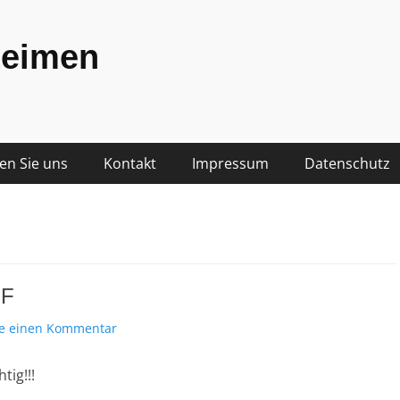
Leimen
den Sie uns
Kontakt
Impressum
Datenschutz
UF
se einen Kommentar
ig!!!