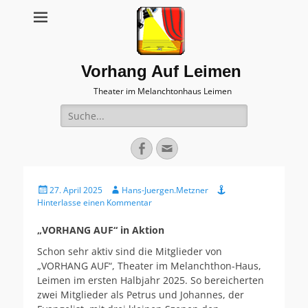
Vorhang Auf Leimen
Theater im Melanchtonhaus Leimen
Suche
nach:
Facebook
E-
Mail
Veröffentlicht
Autor
27. April 2025
Hans-Juergen.Metzner
am
Hinterlasse einen Kommentar
„VORHANG AUF“ in Aktion
Schon sehr aktiv sind die Mitglieder von
„VORHANG AUF“, Theater im Melanchthon-Haus,
Leimen im ersten Halbjahr 2025. So bereicherten
zwei Mitglieder als Petrus und Johannes, der