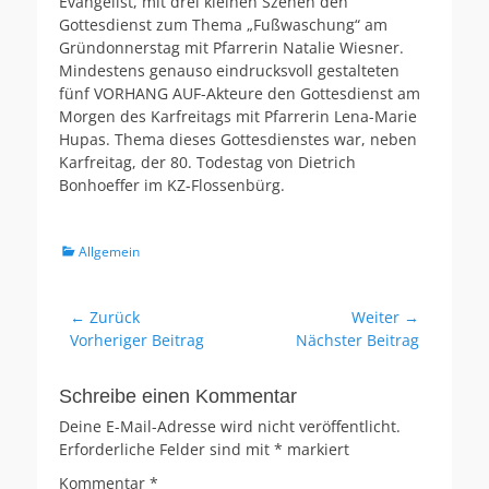
Evangelist, mit drei kleinen Szenen den
Gottesdienst zum Thema „Fußwaschung“ am
Gründonnerstag mit Pfarrerin Natalie Wiesner.
Mindestens genauso eindrucksvoll gestalteten
fünf VORHANG AUF-Akteure den Gottesdienst am
Morgen des Karfreitags mit Pfarrerin Lena-Marie
Hupas. Thema dieses Gottesdienstes war, neben
Karfreitag, der 80. Todestag von Dietrich
Bonhoeffer im KZ-Flossenbürg.
Kategorien
Allgemein
Beitragsnavigation
← Zurück
Weiter →
Vorheriger
Nächster
Vorheriger Beitrag
Nächster Beitrag
Beitrag:
Beitrag:
Schreibe einen Kommentar
Deine E-Mail-Adresse wird nicht veröffentlicht.
Erforderliche Felder sind mit
*
markiert
Kommentar
*