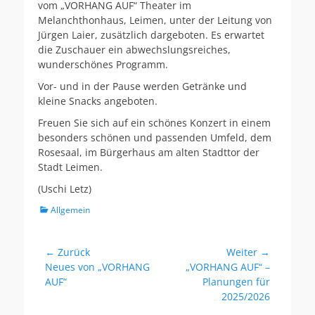
vom „VORHANG AUF“ Theater im
Melanchthonhaus, Leimen, unter der Leitung von
Jürgen Laier, zusätzlich dargeboten. Es erwartet
die Zuschauer ein abwechslungsreiches,
wunderschönes Programm.
Vor- und in der Pause werden Getränke und
kleine Snacks angeboten.
Freuen Sie sich auf ein schönes Konzert in einem
besonders schönen und passenden Umfeld, dem
Rosesaal, im Bürgerhaus am alten Stadttor der
Stadt Leimen.
(Uschi Letz)
Kategorien
Allgemein
Beitragsnavigation
← Zurück
Weiter →
Vorheriger
Nächster
Neues von „VORHANG
„VORHANG AUF“ –
Beitrag:
Beitrag:
AUF“
Planungen für
2025/2026