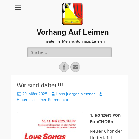
Vorhang Auf Leimen
Theater im Melanchtonhaus Leimen
Suche
nach:
Facebook
E-
Mail
Wir sind dabei !!!
Veröffentlicht
Autor
20. März 2025
Hans-Juergen.Metzner
am
Hinterlasse einen Kommentar
1. Konzert von
PopCHORn
Neuer Chor der
Liedertafel