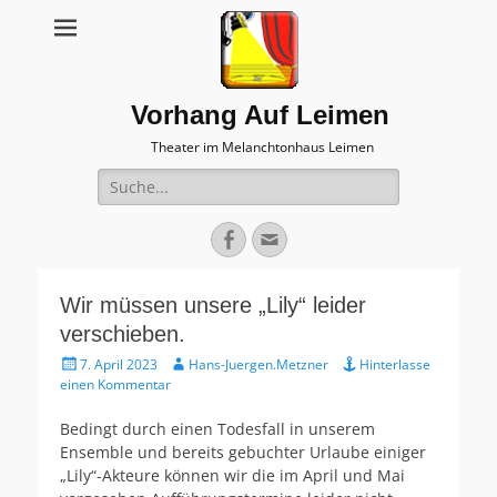
Vorhang Auf Leimen
Theater im Melanchtonhaus Leimen
Suche
nach:
Facebook
E-
Mail
Wir müssen unsere „Lily“ leider
verschieben.
Veröffentlicht
Autor
7. April 2023
Hans-Juergen.Metzner
Hinterlasse
am
einen Kommentar
Bedingt durch einen Todesfall in unserem
Ensemble und bereits gebuchter Urlaube einiger
„Lily“-Akteure können wir die im April und Mai