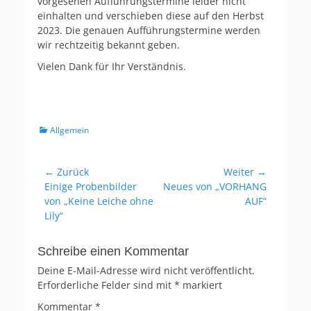
vorgesehen Aufführungstermine leider nicht
einhalten und verschieben diese auf den Herbst
2023. Die genauen Aufführungstermine werden
wir rechtzeitig bekannt geben.
Vielen Dank für Ihr Verständnis.
Kategorien
Allgemein
Beitragsnavigation
← Zurück
Weiter →
Vorheriger
Nächster
Einige Probenbilder
Neues von „VORHANG
Beitrag:
Beitrag:
von „Keine Leiche ohne
AUF“
Lily“
Schreibe einen Kommentar
Deine E-Mail-Adresse wird nicht veröffentlicht.
Erforderliche Felder sind mit
*
markiert
Kommentar
*