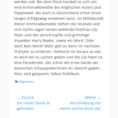
werden soll. Bei dem Stück handelt es sich um
eine Kriminalkomödie des englischen Autors Jack
Popplewell, die auch in Deutschland schon einen
langen Erfolgsweg vorweisen kann. Im Mittelpunkt
dieser Kriminalkomödie stehen die resolute und
sich nichts sagen lassen wollende Putzfrau Lily
Piper und der verschnupfte und grimmige
Inspektor Harry Baxter, sowie ein Mord. Oder
doch kein Mord? Mehr gibt es dann im nächsten
Frühjahr zu erfahren. Vielleicht im Voraus so viel,
es wird viel zu Lachen geben und die Lily Piper ist
eine Paraderolle, der schon die erste Garde der
deutschen Schauspielerinnen ihr Gesicht gaben.
Also, seid gespannt, liebes Publikum.
Kategorien
Allgemein
Beitragsnavigation
← Zurück
Weiter →
Vorheriger
Nächster
Ein neues Stück ist
Verschiebung von
Beitrag:
Beitrag:
gefunden
„Keine Leiche ohne Lily“