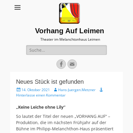
Vorhang Auf Leimen
Theater im Melanchtonhaus Leimen
Suche
nach:
Facebook
E-
Mail
Neues Stück ist gefunden
Veröffentlicht
Autor
14. Oktober 2021
Hans-Juergen.Metzner
am
Hinterlasse einen Kommentar
„Keine Leiche ohne Lily“
So lautet der Titel der neuen „VORHANG AUF“ –
Produktion, die im nächsten Frühjahr auf der
Bühne im Philipp-Melanchthon-Haus präsentiert