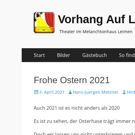
Vorhang Auf 
Theater im Melanchtonhaus Leimen
Zum
Primäres
Start
Bilder
Gästebuch
So fin
Inhalt
Menü
springen
Frohe Ostern 2021
Veröffentlicht
Autor
3. April 2021
Hans-Juergen.Metzner
Hin
am
Auch 2021 ist es nicht anders als 2020
Es ist zu sehen, der Osterhase trägt immer 
Doch wir lassen uns nicht unterkriegen und