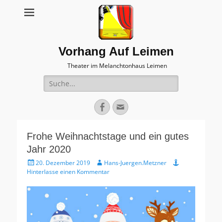
Vorhang Auf Leimen
Theater im Melanchtonhaus Leimen
Suche
nach:
Facebook
E-
Mail
Frohe Weihnachtstage und ein gutes
Jahr 2020
Veröffentlicht
Autor
20. Dezember 2019
Hans-Juergen.Metzner
am
Hinterlasse einen Kommentar