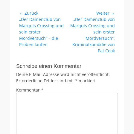
Beitragsnavigation
← Zurück
Weiter →
Vorheriger
Nächster
„Der Damenclub von
„Der Damenclub von
Beitrag:
Beitrag:
Marquis Crossing und
Marquis Crossing und
sein erster
sein erster
Mordversuch“ – die
Mordversuch“,
Proben laufen
Kriminalkomödie von
Pat Cook
Schreibe einen Kommentar
Deine E-Mail-Adresse wird nicht veröffentlicht.
Erforderliche Felder sind mit
*
markiert
Kommentar
*