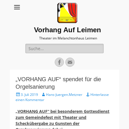
Vorhang Auf Leimen
Theater im Melanchtonhaus Leimen
Suche
nach:
Facebook
E-
Mail
„VORHANG AUF“ spendet für die
Orgelsanierung
Veröffentlicht
Autor
3. Juli 2019
Hans-Juergen.Metzner
Hinterlasse
am
einen Kommentar
„VORHANG AUF“ bei besonderem Gottesdienst
zum Gemeindefest mit Theater und
Scheckübergabe zu Gunsten der