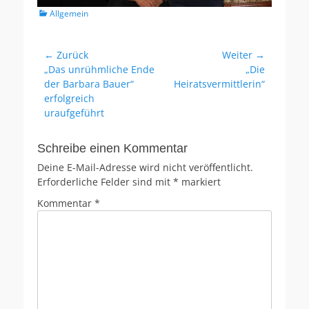
Kategorien
Allgemein
Beitragsnavigation
← Zurück
Weiter →
Vorheriger
Nächster
„Das unrühmliche Ende
„Die
Beitrag:
Beitrag:
der Barbara Bauer“
Heiratsvermittlerin“
erfolgreich
uraufgeführt
Schreibe einen Kommentar
Deine E-Mail-Adresse wird nicht veröffentlicht.
Erforderliche Felder sind mit
*
markiert
Kommentar
*