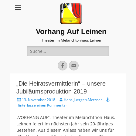
Vorhang Auf Leimen
Theater im Melanchtonhaus Leimen
Suche
nach:
Facebook
E-
Mail
„Die Heiratsvermittlerin“ – unsere
Jubiläumsproduktion 2019
Veröffentlicht
Autor
13. November 2018
Hans-Juergen.Metzner
am
Hinterlasse einen Kommentar
„VORHANG AUF“, Theater im Melanchthon-Haus,
Leimen feiert im nächsten Jahr sein 20-jähriges
Bestehen. Aus diesem Anlass haben wir uns für