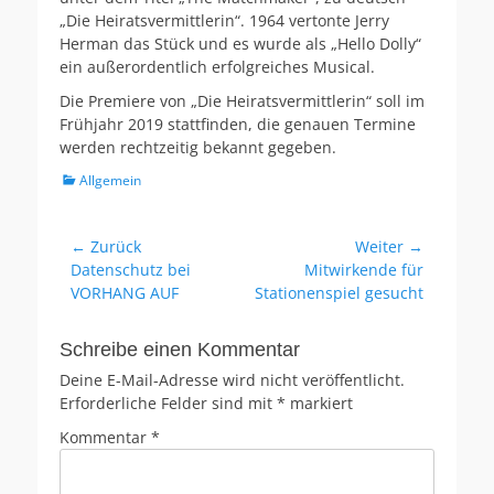
„Die Heiratsvermittlerin“. 1964 vertonte Jerry
Herman das Stück und es wurde als „Hello Dolly“
ein außerordentlich erfolgreiches Musical.
Die Premiere von „Die Heiratsvermittlerin“ soll im
Frühjahr 2019 stattfinden, die genauen Termine
werden rechtzeitig bekannt gegeben.
Kategorien
Allgemein
Beitragsnavigation
← Zurück
Weiter →
Vorheriger
Nächster
Datenschutz bei
Mitwirkende für
Beitrag:
Beitrag:
VORHANG AUF
Stationenspiel gesucht
Schreibe einen Kommentar
Deine E-Mail-Adresse wird nicht veröffentlicht.
Erforderliche Felder sind mit
*
markiert
Kommentar
*