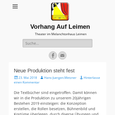
Vorhang Auf Leimen
Theater im Melanchtonhaus Leimen
Suche
nach:
Facebook
E-
Mail
Neue Produktion steht fest
Veröffentlicht
Autor
23. Mai 2018
Hans-Juergen.Metzner
Hinterlasse
am
einen Kommentar
Die Textbücher sind eingetroffen. Damit können
wir in die Produktion zu unserem 20jährigen
Bestehen 2019 einsteigen: die Konzeption
erstellen, die Rollen besetzen, Bühnenbild und
Kostüme überlegen, durch diverse Übungen und