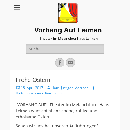
Vorhang Auf Leimen
Theater im Melanchtonhaus Leimen
Suche
nach:
Facebook
E-
Mail
Frohe Ostern
Veröffentlicht
Autor
15. April 2017
Hans-Juergen.Metzner
am
Hinterlasse einen Kommentar
„VORHANG AUF“, Theater im Melanchthon-Haus,
Leimen wünscht allen schöne, ruhige und
erholsame Ostern.
Sehen wir uns bei unseren Aufführungen?