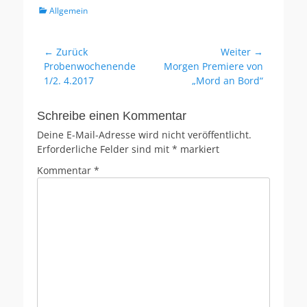
Kategorien
Allgemein
Beitragsnavigation
← Zurück
Weiter →
Vorheriger
Nächster
Probenwochenende
Morgen Premiere von
Beitrag:
Beitrag:
1/2. 4.2017
„Mord an Bord“
Schreibe einen Kommentar
Deine E-Mail-Adresse wird nicht veröffentlicht.
Erforderliche Felder sind mit
*
markiert
Kommentar
*