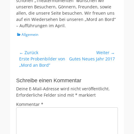
schönen „Theatermomenten“ wünschen wir
unseren Besuchern, Gönnern, Freunden, sowie
allen, die unsere Seite besuchen. Wir freuen uns
auf ein Wiedersehen bei unseren „Mord an Bord“
– Aufführungen im April.
Kategorien
Allgemein
Beitragsnavigation
← Zurück
Weiter →
Vorheriger
Nächster
Erste Probenbilder von
Gutes Neues Jahr 2017
Beitrag:
Beitrag:
„Mord an Bord“
Schreibe einen Kommentar
Deine E-Mail-Adresse wird nicht veröffentlicht.
Erforderliche Felder sind mit
*
markiert
Kommentar
*