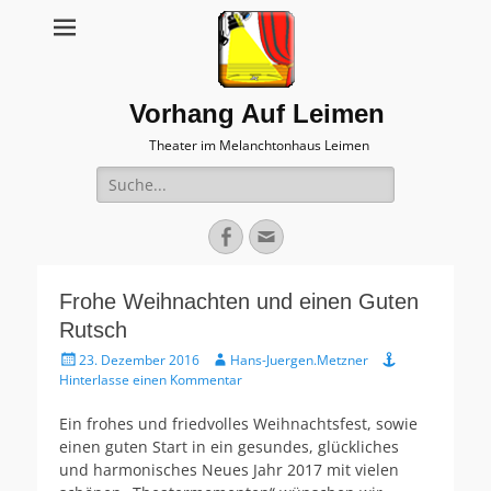
Vorhang Auf Leimen
Theater im Melanchtonhaus Leimen
Suche
nach:
Facebook
E-
Mail
Frohe Weihnachten und einen Guten
Rutsch
Veröffentlicht
Autor
23. Dezember 2016
Hans-Juergen.Metzner
am
Hinterlasse einen Kommentar
Ein frohes und friedvolles Weihnachtsfest, sowie
einen guten Start in ein gesundes, glückliches
und harmonisches Neues Jahr 2017 mit vielen