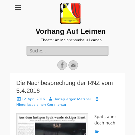
Vorhang Auf Leimen
Theater im Melanchtonhaus Leimen
Suche
nach:
Facebook
E-
Mail
Die Nachbesprechung der RNZ vom
5.4.2016
Veröffentlicht
Autor
12. April 2016
Hans-Juergen.Metzner
am
Hinterlasse einen Kommentar
Spät , aber
doch noch
Kategorien